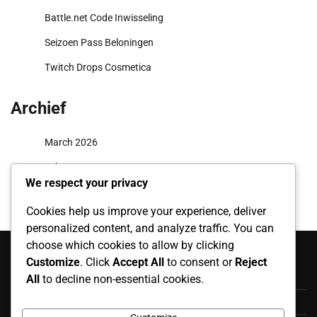
Battle.net Code Inwisseling
Seizoen Pass Beloningen
Twitch Drops Cosmetica
Archief
March 2026
February 2026
We respect your privacy
Cookies help us improve your experience, deliver
personalized content, and analyze traffic. You can
Categorieën
choose which cookies to allow by clicking
Customize
. Click
Accept All
to consent or
Reject
Battle.net Code Inwisseling
All
to decline non-essential cookies.
Seizoen Pass Beloningen