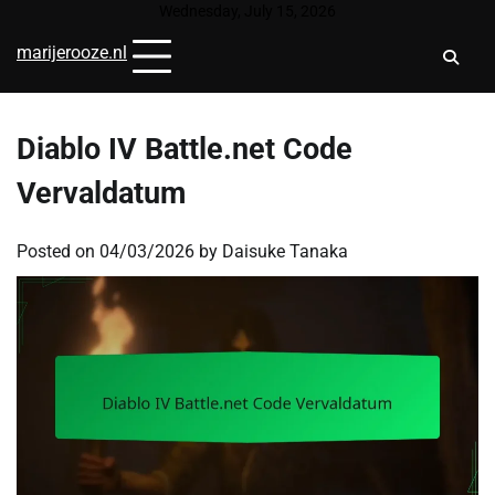
Skip
Wednesday, July 15, 2026
to
marijerooze.nl
content
Diablo IV Battle.net Code
Vervaldatum
Posted on
04/03/2026
by
Daisuke Tanaka