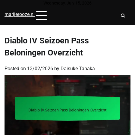
Skip
Wednesday, July 15, 2026
to
marijerooze.nl
content
Diablo IV Seizoen Pass
Beloningen Overzicht
Posted on
13/02/2026
by
Daisuke Tanaka