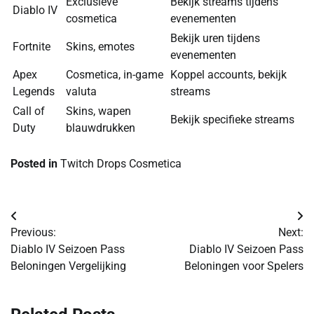
Exclusieve
Bekijk streams tijdens
Diablo IV
cosmetica
evenementen
Bekijk uren tijdens
Fortnite
Skins, emotes
evenementen
Apex
Cosmetica, in-game
Koppel accounts, bekijk
Legends
valuta
streams
Call of
Skins, wapen
Bekijk specifieke streams
Duty
blauwdrukken
Posted in
Twitch Drops Cosmetica
Post
Previous:
Next:
navigation
Diablo IV Seizoen Pass
Diablo IV Seizoen Pass
Beloningen Vergelijking
Beloningen voor Spelers