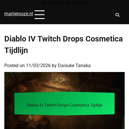
Skip
Wednesday, July 15, 2026
to
marijerooze.nl
content
Diablo IV Twitch Drops Cosmetica
Tijdlijn
Posted on
11/03/2026
by
Daisuke Tanaka