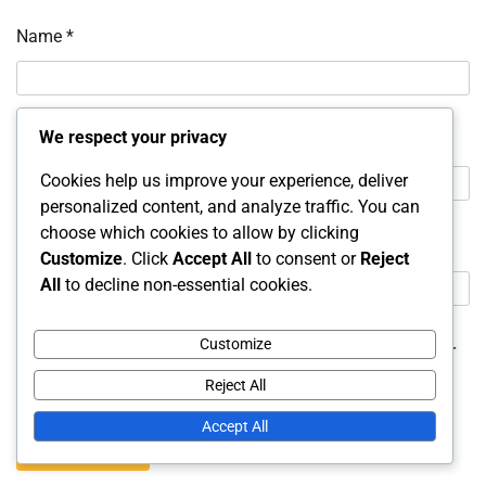
Name
*
We respect your privacy
Email
*
Cookies help us improve your experience, deliver
personalized content, and analyze traffic. You can
choose which cookies to allow by clicking
Website
Customize
. Click
Accept All
to consent or
Reject
All
to decline non-essential cookies.
Customize
Save my name, email, and website in this browser for
the next time I comment.
Reject All
Accept All