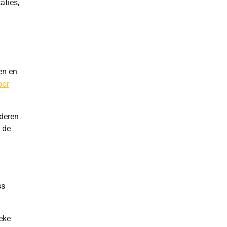
aties,
en en
oor
nderen
 de
ss
eke