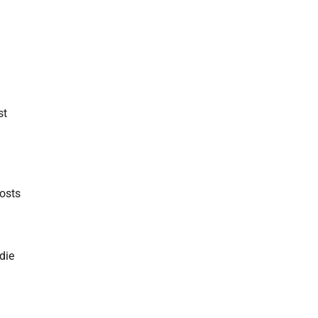
st
osts
die