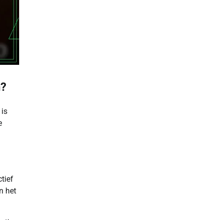
n?
 is
e
tief
n het