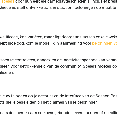
 spelers
door hun eerdere gameplaygeschiedenis, inclusief prest
hiedenis stelt ontwikkelaars in staat om beloningen op maat te
 kwalificeert, kan variëren, maar ligt doorgaans tussen enkele wek
hebt ingelogd, kom je mogelijk in aanmerking voor
beloningen v
zoen te controleren, aangezien de inactiviteitsperiode kan vera
tegieën voor betrokkenheid van de community. Spelers moeten op
liseren.
pnieuw inloggen op je account en de interface van de Season Pa
s die je begeleiden bij het claimen van je beloningen.
t, zoals deelnemen aan seizoensgebonden evenementen of specifi