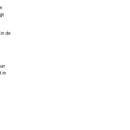
an
gt
in de
aar
 in