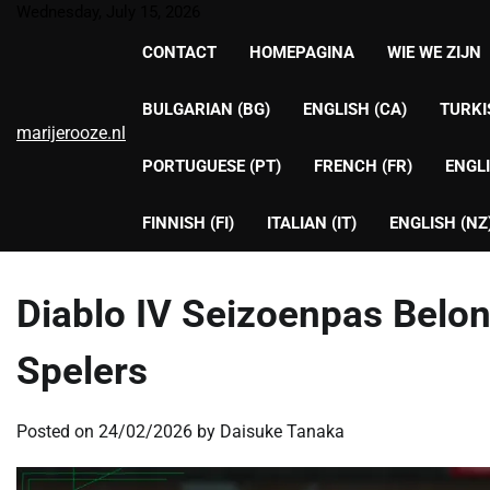
Skip
Wednesday, July 15, 2026
to
CONTACT
HOMEPAGINA
WIE WE ZIJN
content
BULGARIAN (BG)
ENGLISH (CA)
TURKI
marijerooze.nl
PORTUGUESE (PT)
FRENCH (FR)
ENGLI
FINNISH (FI)
ITALIAN (IT)
ENGLISH (NZ
Diablo IV Seizoenpas Belo
Spelers
Posted on
24/02/2026
by
Daisuke Tanaka